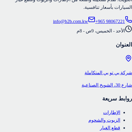
السيارات بأسعار تنافسية.
info@b2b.com.kw
+965 98067221
الأحد - الخميس، 9ص - 8م
العنوان
شركة بي تو بي المتكاملة
شارع 30، الشويخ الصناعية
روابط سريعة
الإطارات
الزيوت والشحوم
قطع الغيار