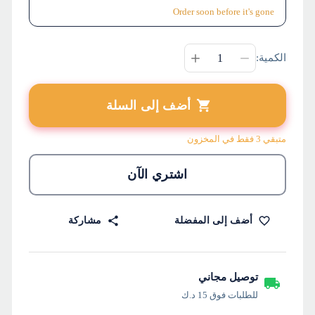
Order soon before it's gone
الكمية:
أضف إلى السلة
متبقي 3 فقط في المخزون
اشتري الآن
أضف إلى المفضلة
مشاركة
توصيل مجاني
للطلبات فوق 15 د.ك