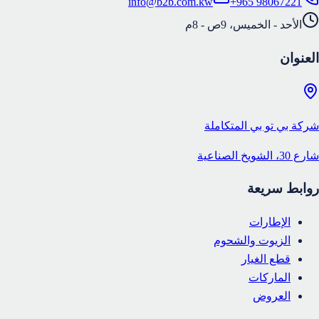
info@b2b.com.kw
+965 98067221
الأحد - الخميس، 9ص - 8م
العنوان
شركة بي تو بي المتكاملة
شارع 30، الشويخ الصناعية
روابط سريعة
الإطارات
الزيوت والشحوم
قطع الغيار
الماركات
العروض