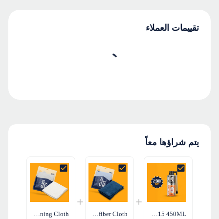
تقييمات العملاء
يتم شراؤها معاً
Q²M GlassWipe EVO – Microfiber Glass Cleaning Cloth
Q²M PolishWipe EVO – Dual-Sided Microfiber Cloth
GT Car Care Tire Sealant & Inflator GT15 450ML