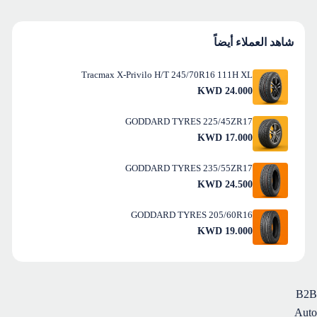
شاهد العملاء أيضاً
Tracmax X-Privilo H/T 245/70R16 111H XL
KWD
24.000
GODDARD TYRES 225/45ZR17
KWD
17.000
GODDARD TYRES 235/55ZR17
KWD
24.500
GODDARD TYRES 205/60R16
KWD
19.000
B2B
Auto