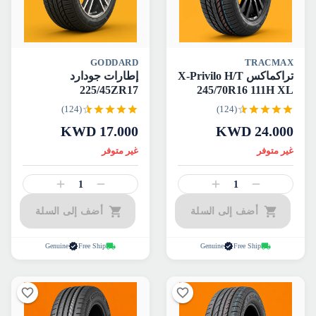
GODDARD
TRACMAX
تراكماكس X-Privilo H/T
إطارات جودارد
225/45ZR17
245/70R16 111H XL
(124)
(124)
KWD
17.000
KWD
24.000
غير متوفر
غير متوفر
1
1
أضف إلى السلة
أضف إلى السلة
Genuine
Free Ship
Genuine
Free Ship