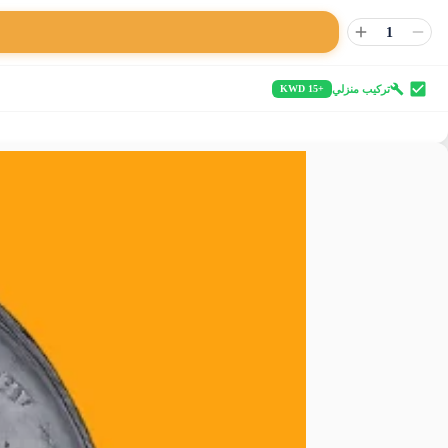
1
تركيب منزلي
+15 KWD