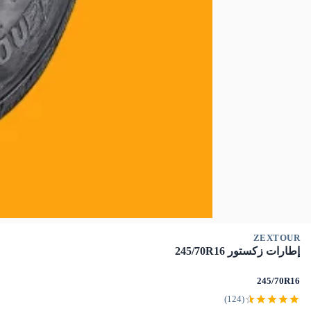
ZEXTOUR
إطارات زكستور 245/70R16
245/70R16
(124)