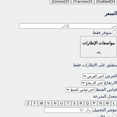
)
Zextour
(
23
)
Tracmax
(
14
)
Goddard
(
14
السعر
-
متوفر فقط
مواصفات الإطارات
ينطبق على الإطارات فقط
العرض
الارتفاع
قياس الجنط
معدل السرعة
Z
Y
W
V
H
U
T
S
R
Q
P
N
M
L
مؤشر التحميل
رن-فلات