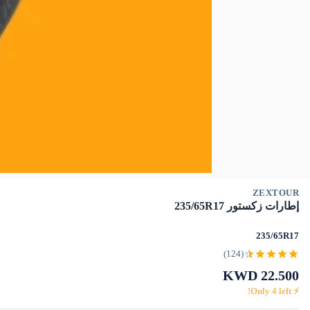
ZEXTOUR
إطارات زكستور 235/65R17
235/65R17
(124)
KWD
22.500
4
left!
⚡ Only