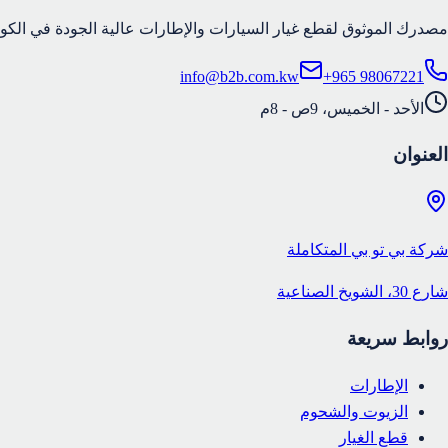
مصدرك الموثوق لقطع غيار السيارات والإطارات عالية الجودة في الكوي
info@b2b.com.kw
+965 98067221
الأحد - الخميس، 9ص - 8م
العنوان
شركة بي تو بي المتكاملة
شارع 30، الشويخ الصناعية
روابط سريعة
الإطارات
الزيوت والشحوم
قطع الغيار