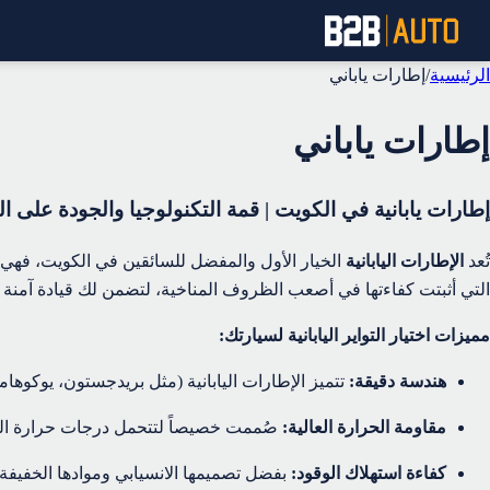
الرئيسية
/
إطارات ياباني
إطارات ياباني
إطارات يابانية في الكويت | قمة التكنولوجيا والجودة على ا
تُعد
الإطارات اليابانية
الخيار الأول والمفضل للسائقين في الكويت، فهي تج
التي أثبتت كفاءتها في أصعب الظروف المناخية، لتضمن لك قيادة آمنة
مميزات اختيار التواير اليابانية لسيارتك:
هندسة دقيقة:
تتميز الإطارات اليابانية (مثل بريدجستون، يوكوهاما
مقاومة الحرارة العالية:
صُممت خصيصاً لتتحمل درجات حرارة الصي
كفاءة استهلاك الوقود:
بفضل تصميمها الانسيابي وموادها الخفيفة