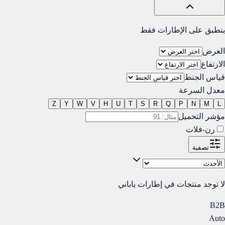
ينطبق على الإطارات فقط
العرض
الارتفاع
قياس الجنط
معدل السرعة
Z
Y
W
V
H
U
T
S
R
Q
P
N
M
L
مؤشر التحميل
رن-فلات
تصفية
لا توجد منتجات في إطارات ياباني
B2B
Auto