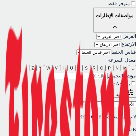
متوفر فقط
مواصفات الإطارات
العرض
الارتفاع
قياس الجنط
معدل السرعة
Z
Y
W
V
H
U
T
S
R
Q
P
N
M
L
مؤشر التحميل
رن-فلات
تصفية
لا توجد منتجات لـ FIRESTONE
B2B