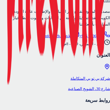
Auto
مصدرك الموثوق لقطع غيار السيارات والإطارات عالية الجودة في
الكويت. نقدم تشكيلة واسعة من الإطارات والزيوت وقطع غيار
السيارات بأسعار تنافسية.
info@b2b.com.kw
+965 98067221
الأحد - الخميس، 9ص - 8م
العنوان
شركة بي تو بي المتكاملة
شارع 30، الشويخ الصناعية
روابط سريعة